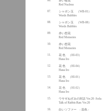
06.
赤い核花
Red Nucleus
07.
シャボン玉 （WB-01）
Words Bubbles
08.
シャボン玉 （WB-08）
Words Bubbles
09.
赤い想花
Red Memories
10.
赤い想花
Red Memories
11.
花 色 （HI-03）
Hana Iro
12.
花 色 （HI-04）
Hana Iro
13.
花 色 （HI-01）
Hana Iro
14.
花 色 （HI-02）
Hana Iro
15.
ウサギねずみの対話 Ver.20 -Sofa-
Talk of Rabbit-Rats Ver.20
16.
白いソファー - 花色 -