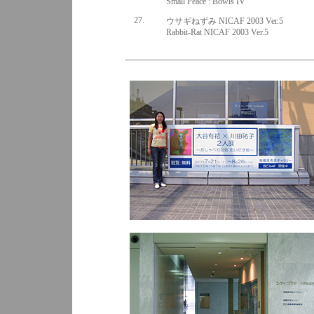
Small Peace : Bowls IV
27.
ウサギねずみ NICAF 2003 Ver.5
Rabbit-Rat NICAF 2003 Ver.5