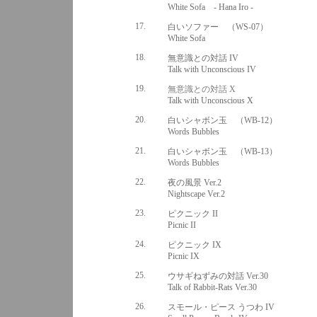
White Sofa - Hana Iro -
17.
白いソファー （WS-07）
White Sofa
18.
無意識との対話 IV
Talk with Unconscious IV
19.
無意識との対話 X
Talk with Unconscious X
20.
白いシャボン玉 （WB-12）
Words Bubbles
21.
白いシャボン玉 （WB-13）
Words Bubbles
22.
夜の風景 Ver.2
Nightscape Ver.2
23.
ピクニック II
Picnic II
24.
ピクニック IX
Picnic IX
25.
ウサギねずみの対話 Ver.30
Talk of Rabbit-Rats Ver.30
26.
スモール・ピース うつわ IV