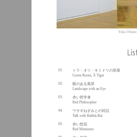
Yuka Ohtani
01.
トラ・オリ・キミドリの部屋
Green Room, Å Tiger
02.
眼のある風景
Landscape with an Eye
03.
赤い哲学者
Red Philosopher
04.
ウサギねずみとの対話
Talk with Rabbit-Rat
05.
赤い想花
Red Memories