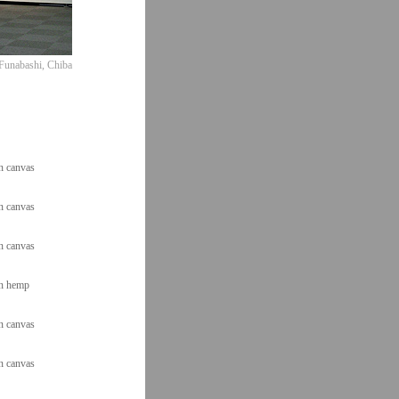
Funabashi, Chiba
n canvas
n canvas
n canvas
on hemp
n canvas
n canvas