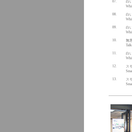
07.
白い
White 
08.
白い
White 
09.
白
White
10.
無意
Talk wi
11.
白い
White
12.
スモ
Small P
13.
スモ
Small P