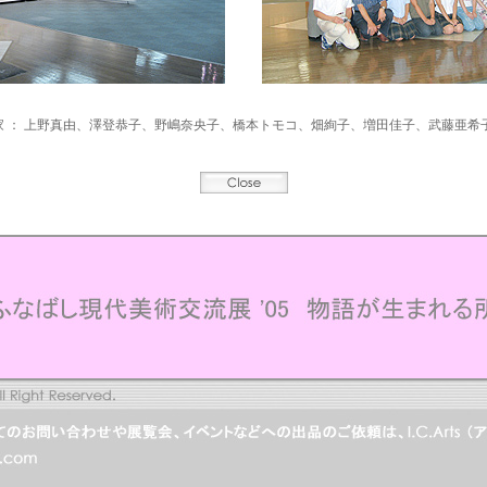
家 ： 上野真由、澤登恭子、野嶋奈央子、橋本トモコ、畑絢子、増田佳子、武藤亜希