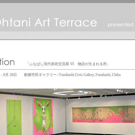
「ふなばし現代美術交流展 '05 物語が生まれる所」
 - 8月 28日 船橋市民ギャラリー / Funabashi Civic Gallery, Funabashi, Chiba