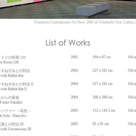
Funabashi Contemporary Art Show 2005 @ Funabashi Civic Gallery, 
2002
194 x 97 cm
Oil o
ドリの部屋 120
 Room 120
2003
227 x 182 cm
Oil o
サギねずみとの対話
th Rabbit-Rat
2004
227 x 182 cm
Oil o
ギねずみとの対話 II
th Rabbit-Rat II
2004
100 x 560 cm
Oil 
れからの家族
ure Families
2005
112 x 145.5 cm
Oil o
いソファー －花色－
ofa - Hana Iro -
2005
91 x 91 cm
Oil o
識との対話 III
th Unconscious III