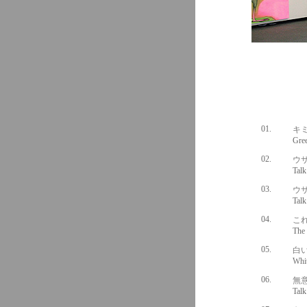
01.
キミ
Green
02.
ウ
Talk wi
03.
ウサ
Talk wi
04.
こ
The Fut
05.
白
White S
06.
無意
Talk wi