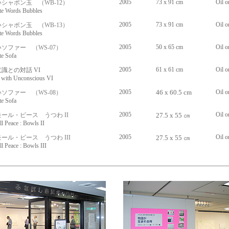
2005
73 x 91 cm
Oil o
シャボン玉 （WB-12）
Words Bubbles
2005
73 x 91 cm
Oil o
シャボン玉 （WB-13）
Words Bubbles
2005
50 x 65 cm
Oil o
いソファー
（WS-07）
 Sofa
2005
61 x 61 cm
Oil o
識との対話 VI
th Unconscious VI
2005
46 x 60.5 cm
Oil o
ソファー （WS-08）
 Sofa
2005
Oil o
ール・ピース うつわ II
27.5 x 55 ㎝
eace : Bowls II
2005
Oil o
ール・ピース うつわ III
27.5 x 55 ㎝
eace : Bowls III