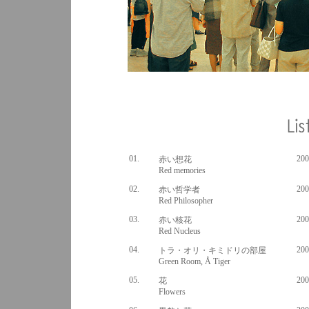
01.
200
赤い想花
Red memories
02.
200
赤い哲学者
Red Philosopher
03.
200
赤い核花
Red Nucleus
04.
200
トラ・オリ・キミドリの部屋
Green Room, Å Tiger
05.
200
花
Flowers