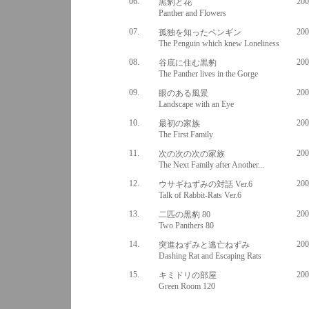
06.
200
黒豹と花
Panther and Flowers
07.
200
孤独を知ったペンギン
The Penguin which knew Loneliness
08.
200
谷底に住む黒豹
The Panther lives in the Gorge
09.
200
眼のある風景
Landscape with an Eye
10.
200
最初の家族
The First Family
11.
200
次の次の次の家族
The Next Family after Another...
12.
200
ウサギねずみの対話 Ver.6
Talk of Rabbit-Rats Ver.6
13.
200
二匹の黒豹 80
Two Panthers 80
14.
200
突進ねずみと逃亡ねずみ
Dashing Rat and Escaping Rats
15.
200
キミドリの部屋
Green Room 120