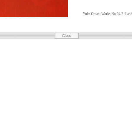
Yuka Ohtani Works No.04-2
Land
/