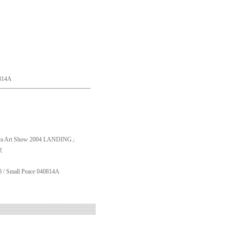
14A
）
 Art Show 2004 LANDING」
京
0 /
Small Peace 040814A