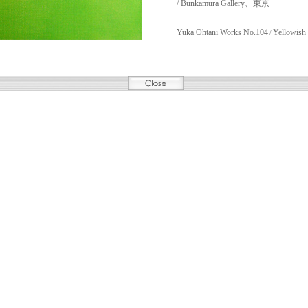
/ Bunkamura Gallery、東京
Yuka Ohtani Works No.104
Yellowish
/