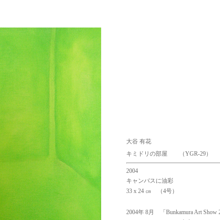
大谷 有花
キミドリの部屋
（YGR-29）
2004
キャンバスに油彩
33 x 24 ㎝
（4号）
2004年 8月 「Bunkamura Art Show